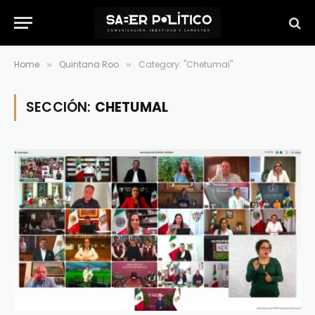
Home
Quintana Roo
Category: "Chetumal"
»
»
SECCIÓN:
CHETUMAL