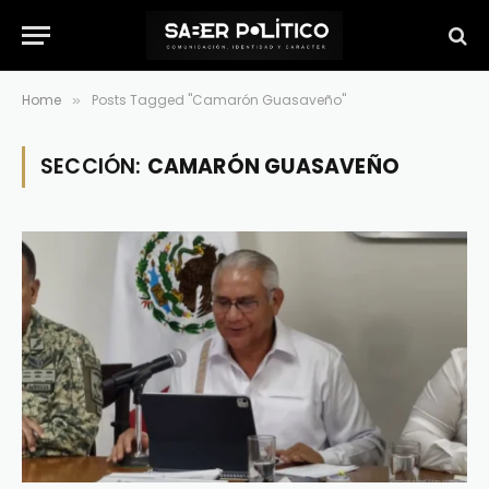
Home
Posts Tagged "Camarón Guasaveño"
»
SECCIÓN:
CAMARÓN GUASAVEÑO