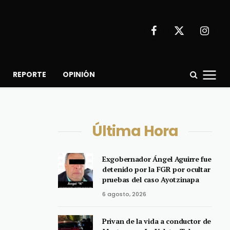
Facebook
X
Instagr
(Twitter)
REPORTE
OPINIÓN
Última Hora
Exgobernador Ángel Aguirre fue
detenido por la FGR por ocultar
pruebas del caso Ayotzinapa
6 agosto, 2026
Privan de la vida a conductor de