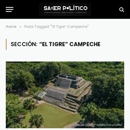
Home
Posts Tagged "“El Tigre” Campeche"
»
SECCIÓN:
“EL TIGRE” CAMPECHE