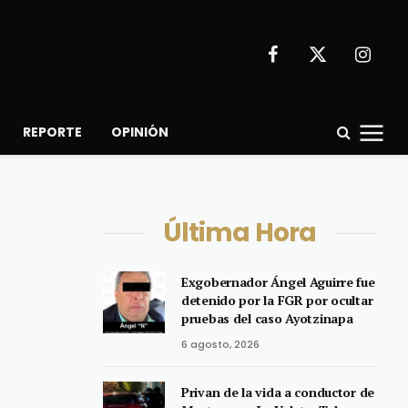
Facebook
X
Instagr
(Twitter)
REPORTE
OPINIÓN
Última Hora
Exgobernador Ángel Aguirre fue
detenido por la FGR por ocultar
pruebas del caso Ayotzinapa
6 agosto, 2026
Privan de la vida a conductor de