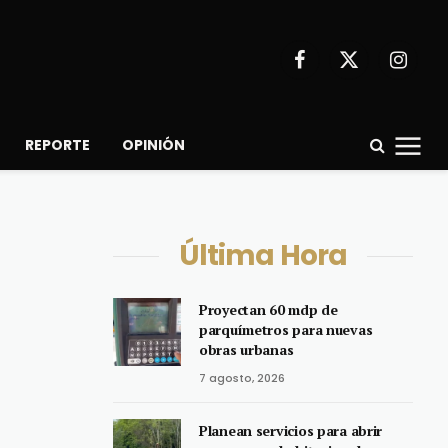
Facebook
X
Instagr
(Twitter)
REPORTE
OPINIÓN
Última Hora
Proyectan 60 mdp de
parquímetros para nuevas
obras urbanas
7 agosto, 2026
Planean servicios para abrir