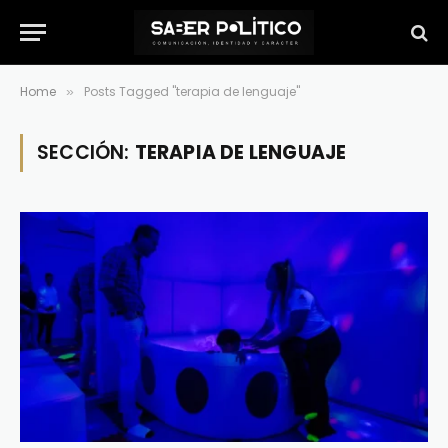
Home
Posts Tagged "terapia de lenguaje"
»
SECCIÓN:
TERAPIA DE LENGUAJE