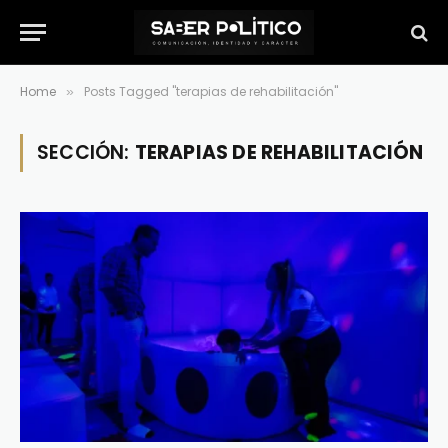
Home
Posts Tagged "terapias de rehabilitación"
»
SECCIÓN:
TERAPIAS DE REHABILITACIÓN