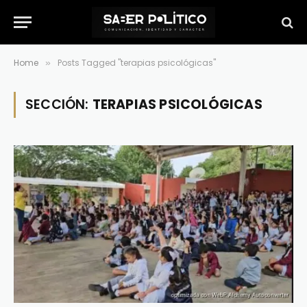
Home
Posts Tagged "terapias psicológicas"
»
SECCIÓN:
TERAPIAS PSICOLÓGICAS