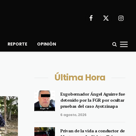
Facebook
X
Instagr
(Twitter)
REPORTE
OPINIÓN
Última Hora
Exgobernador Ángel Aguirre fue
detenido por la FGR por ocultar
pruebas del caso Ayotzinapa
6 agosto, 2026
Privan de la vida a conductor de