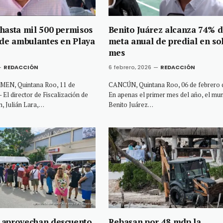
hasta mil 500 permisos
Benito Juárez alcanza 74% d
 de ambulantes en Playa
meta anual de predial en so
mes
REDACCIÓN
6 febrero, 2026
REDACCIÓN
EN, Quintana Roo, 11 de
CANCÚN, Quintana Roo, 06 de febrero d
 El director de Fiscalización de
En apenas el primer mes del año, el mun
, Julián Lara,…
Benito Juárez…
 aprovechan descuento
Rebasan por 48 mdp la