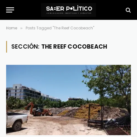
Home
Posts Tagged "The Reef Cocobeach"
»
SECCIÓN:
THE REEF COCOBEACH