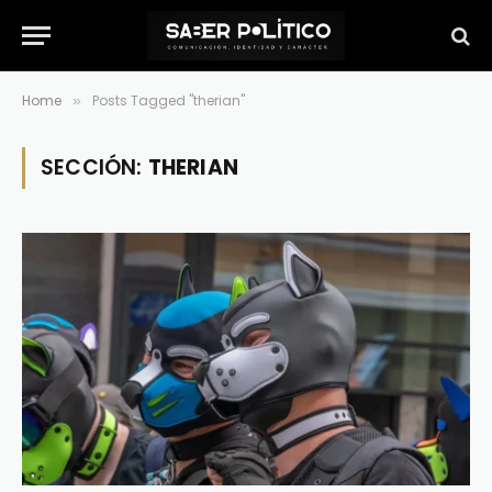
Home
Posts Tagged "therian"
»
SECCIÓN:
THERIAN