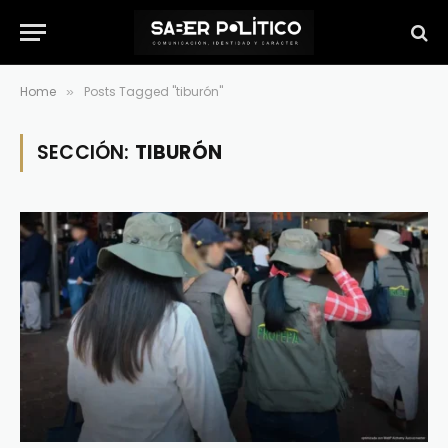
Home
Posts Tagged "tiburón"
»
SECCIÓN:
TIBURÓN