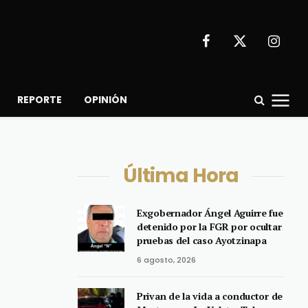
Facebook
X
Instagr
(Twitter)
REPORTE
OPINIÓN
Última Hora
Exgobernador Ángel Aguirre fue
detenido por la FGR por ocultar
pruebas del caso Ayotzinapa
6 agosto, 2026
Privan de la vida a conductor de