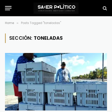
Home
Posts Tagged "toneladas"
»
SECCIÓN:
TONELADAS