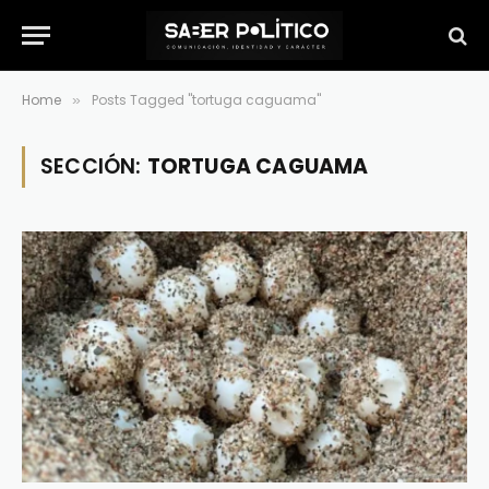
Home
Posts Tagged "tortuga caguama"
»
SECCIÓN:
TORTUGA CAGUAMA