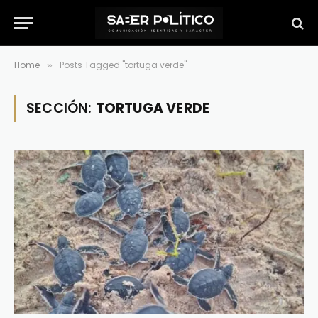
Home
Posts Tagged "tortuga verde"
»
SECCIÓN:
TORTUGA VERDE