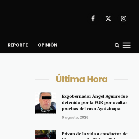
Facebook
X
Instagr
(Twitter)
REPORTE
OPINIÓN
Última Hora
Exgobernador Ángel Aguirre fue
detenido por la FGR por ocultar
pruebas del caso Ayotzinapa
6 agosto, 2026
Privan de la vida a conductor de