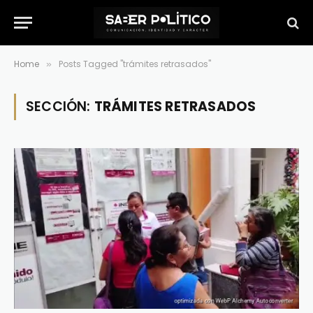
Home
Posts Tagged "trámites retrasados"
»
SECCIÓN:
TRÁMITES RETRASADOS