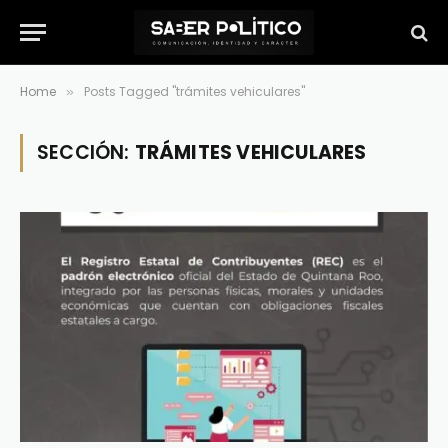
Home
Posts Tagged "trámites vehiculares"
»
SECCIÓN:
TRÁMITES VEHICULARES