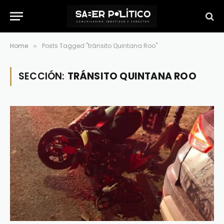
Home
Posts Tagged "tránsito Quintana Roo"
»
SECCIÓN:
TRÁNSITO QUINTANA ROO