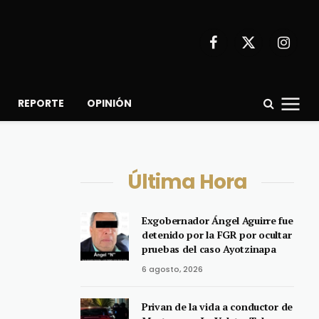
Facebook
X
Instagr
(Twitter)
REPORTE
OPINIÓN
Última Hora
Exgobernador Ángel Aguirre fue
detenido por la FGR por ocultar
pruebas del caso Ayotzinapa
6 agosto, 2026
Privan de la vida a conductor de