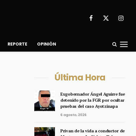
Facebook
X
Instagr
(Twitter)
REPORTE
OPINIÓN
Última Hora
Exgobernador Ángel Aguirre fue
detenido por la FGR por ocultar
pruebas del caso Ayotzinapa
6 agosto, 2026
Privan de la vida a conductor de