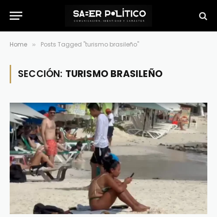
Home
Posts Tagged "turismo brasileño"
»
SECCIÓN:
TURISMO BRASILEÑO