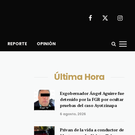
Facebook
X
Instagr
(Twitter)
REPORTE
OPINIÓN
Última Hora
Exgobernador Ángel Aguirre fue
detenido por la FGR por ocultar
pruebas del caso Ayotzinapa
6 agosto, 2026
Privan de la vida a conductor de