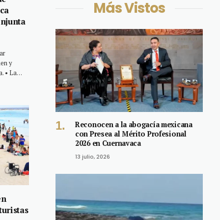
Más Vistos
ica
njunta
ar
men y
a. • La…
Reconocen a la abogacía mexicana
con Presea al Mérito Profesional
2026 en Cuernavaca
13 julio, 2026
en
turistas