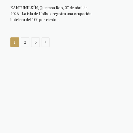
KANTUNILKÍN, Quintana Roo, 07 de abril de
2026.- La isla de Holbox registra una ocupación
hotelera del 100 por ciento…
Next
1
2
3