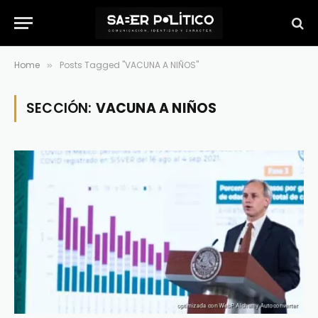
Home
Posts Tagged "VACUNA A NIÑOS"
»
SECCIÓN:
VACUNA A NIÑOS