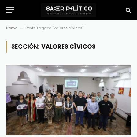
Home
Posts Tagged "valores cívicos"
»
SECCIÓN:
VALORES CÍVICOS