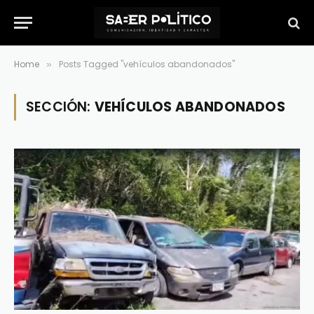
Home
Posts Tagged "vehículos abandonados"
»
SECCIÓN:
VEHÍCULOS ABANDONADOS