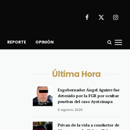
Facebook
X
Instagr
(Twitter)
REPORTE
OPINIÓN
Última Hora
Exgobernador Ángel Aguirre fue
detenido por la FGR por ocultar
pruebas del caso Ayotzinapa
6 agosto, 2026
Privan de la vida a conductor de