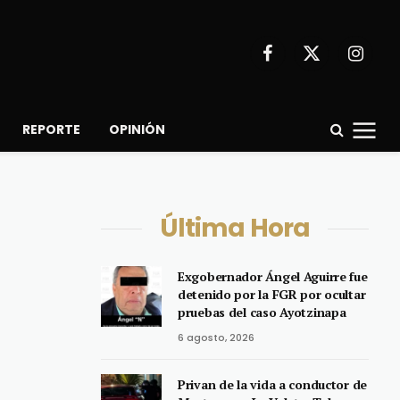
Facebook
X
Instagr
(Twitter)
REPORTE
OPINIÓN
Última Hora
Exgobernador Ángel Aguirre fue
detenido por la FGR por ocultar
pruebas del caso Ayotzinapa
6 agosto, 2026
Privan de la vida a conductor de