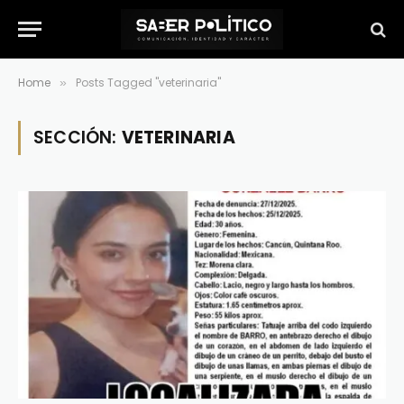
Home
Posts Tagged "veterinaria"
»
SECCIÓN:
VETERINARIA