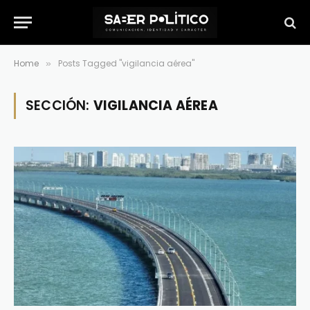
Home
Posts Tagged "vigilancia aérea"
»
SECCIÓN:
VIGILANCIA AÉREA