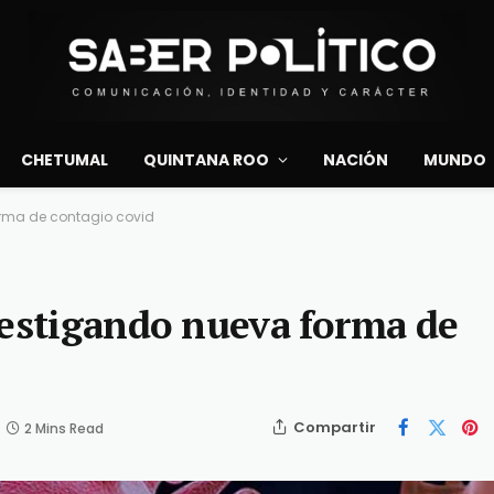
CHETUMAL
QUINTANA ROO
NACIÓN
MUNDO
orma de contagio covid
vestigando nueva forma de
Compartir
2 Mins Read