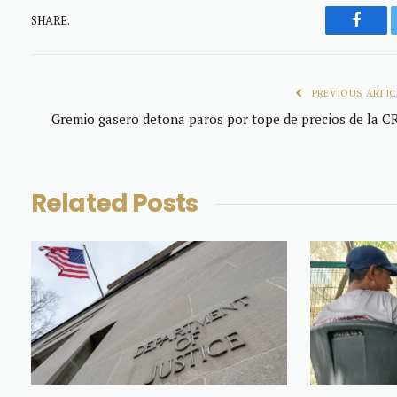
SHARE.
Faceb
PREVIOUS ARTIC
Gremio gasero detona paros por tope de precios de la C
Related
Posts