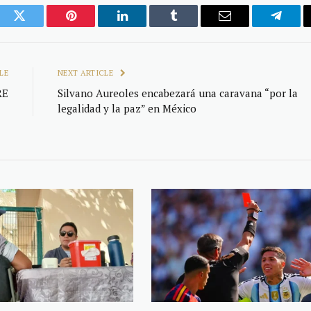
ook
Twitter
Pinterest
LinkedIn
Tumblr
Email
Telegr
LE
NEXT ARTICLE
RE
Silvano Aureoles encabezará una caravana “por la
legalidad y la paz” en México