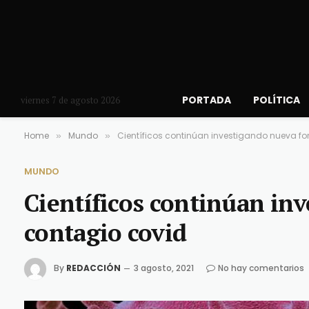
PORTADA
POLÍTICA
viernes 7 de agosto 2026
Home
Mundo
Científicos continúan investigando nueva f
»
»
MUNDO
Científicos continúan in
contagio covid
By
REDACCIÓN
3 agosto, 2021
No hay comentarios