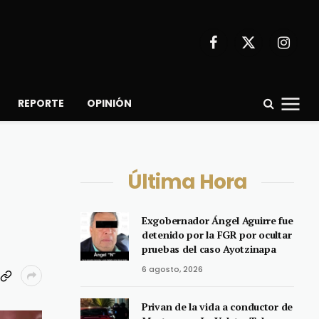
Facebook
X
Instagr
(Twitter)
REPORTE
OPINIÓN
Última Hora
Exgobernador Ángel Aguirre fue
detenido por la FGR por ocultar
pruebas del caso Ayotzinapa
6 agosto, 2026
Privan de la vida a conductor de