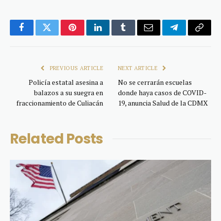
Facebook
Twitter
Pinterest
LinkedIn
Tumblr
Email
Telegram
Copy
Link
PREVIOUS ARTICLE
NEXT ARTICLE
Policía estatal asesina a
No se cerrarán escuelas
balazos a su suegra en
donde haya casos de COVID-
fraccionamiento de Culiacán
19, anuncia Salud de la CDMX
Related
Posts