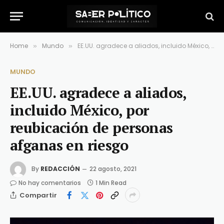
Home
Mundo
EE.UU. agradece a aliados, incluido México, por reubicación de personas afganas en riesgo
»
»
MUNDO
EE.UU. agradece a aliados,
incluido México, por
reubicación de personas
afganas en riesgo
By
REDACCIÓN
22 agosto, 2021
No hay comentarios
1 Min Read
Compartir