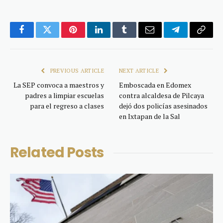
Facebook
Twitter
Pinterest
LinkedIn
Tumblr
Email
Telegram
Copy
Link
PREVIOUS ARTICLE
NEXT ARTICLE
La SEP convoca a maestros y
Emboscada en Edomex
padres a limpiar escuelas
contra alcaldesa de Pilcaya
para el regreso a clases
dejó dos policías asesinados
en Ixtapan de la Sal
Related
Posts