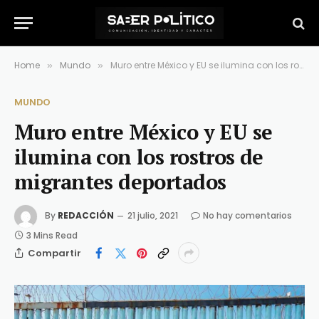
Home
Mundo
Muro entre México y EU se ilumina con los rostros de migrantes deportados
»
»
MUNDO
Muro entre México y EU se
ilumina con los rostros de
migrantes deportados
By
REDACCIÓN
21 julio, 2021
No hay comentarios
3 Mins Read
Compartir