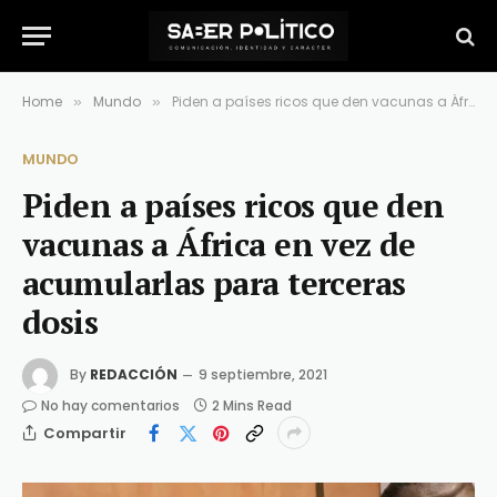
Home
Mundo
Piden a países ricos que den vacunas a África en vez de acumularlas para terceras dosis
»
»
MUNDO
Piden a países ricos que den
vacunas a África en vez de
acumularlas para terceras
dosis
By
REDACCIÓN
9 septiembre, 2021
No hay comentarios
2 Mins Read
Compartir