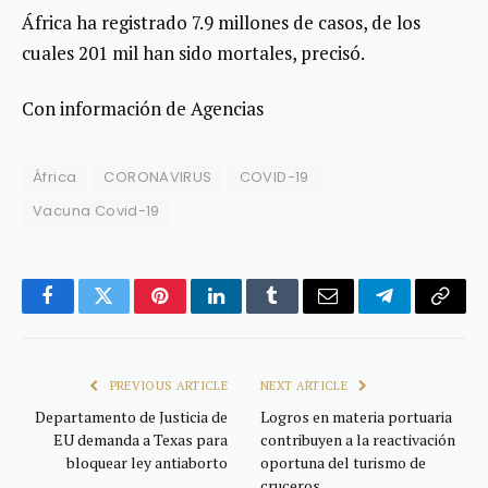
África ha registrado 7.9 millones de casos, de los
cuales 201 mil han sido mortales, precisó.
Con información de Agencias
África
CORONAVIRUS
COVID-19
Vacuna Covid-19
Facebook
Twitter
Pinterest
LinkedIn
Tumblr
Email
Telegram
Copy
Link
PREVIOUS ARTICLE
NEXT ARTICLE
Departamento de Justicia de
Logros en materia portuaria
EU demanda a Texas para
contribuyen a la reactivación
bloquear ley antiaborto
oportuna del turismo de
cruceros