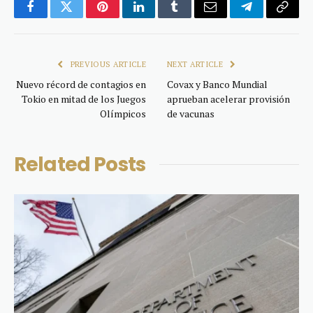
Facebook
Twitter
Pinterest
LinkedIn
Tumblr
Email
Telegram
Copy
Link
PREVIOUS ARTICLE
NEXT ARTICLE
Nuevo récord de contagios en
Covax y Banco Mundial
Tokio en mitad de los Juegos
aprueban acelerar provisión
Olímpicos
de vacunas
Related
Posts