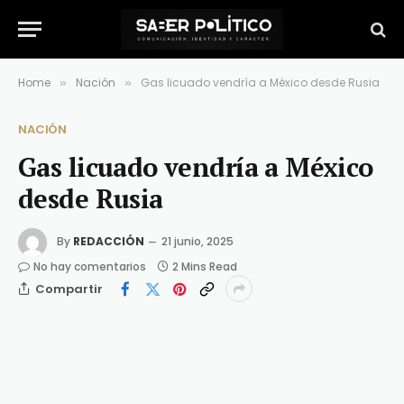
Home
Nación
Gas licuado vendría a México desde Rusia
»
»
NACIÓN
Gas licuado vendría a México
desde Rusia
By
REDACCIÓN
21 junio, 2025
No hay comentarios
2 Mins Read
Compartir