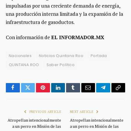
impulsadas por una creciente demanda de energía,
una producción interna limitada y la expansión de la
infraestructura de gasoductos.
Con información de
EL INFORMADOR.MX
Nacionales
Noticias Quintana Roo
Portada
QUINTANA ROO
Saber Político
Facebook
Twitter
Pinterest
LinkedIn
Tumblr
Email
Telegram
Copy
Link
PREVIOUS ARTICLE
NEXT ARTICLE
Atropellan intencionalmente
Atropellan intencionalmente
a un perro en Misión de las
a un perro en Misión de las