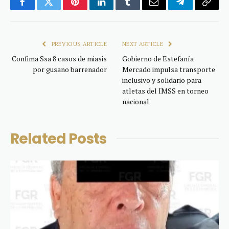
Facebook
Twitter
Pinterest
LinkedIn
Tumblr
Email
Telegram
Copy
Link
PREVIOUS ARTICLE
NEXT ARTICLE
Confima Ssa 8 casos de miasis
Gobierno de Estefanía
por gusano barrenador
Mercado impulsa transporte
inclusivo y solidario para
atletas del IMSS en torneo
nacional
Related
Posts