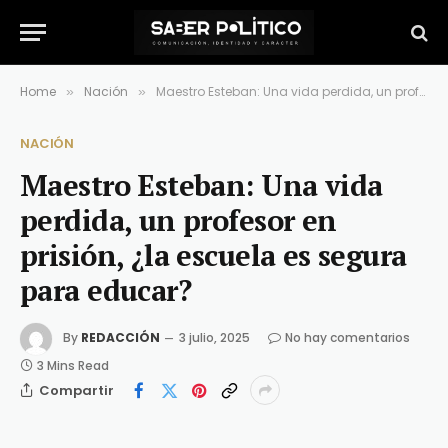
Home
Nación
Maestro Esteban: Una vida perdida, un profesor en prisión, ¿la escuela es segura para educar?
»
»
NACIÓN
Maestro Esteban: Una vida
perdida, un profesor en
prisión, ¿la escuela es segura
para educar?
By
REDACCIÓN
3 julio, 2025
No hay comentarios
3 Mins Read
Compartir