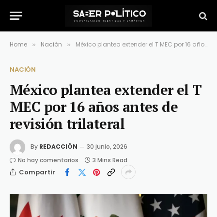
Home
Nación
México plantea extender el T MEC por 16 años antes de revisión trilateral
»
»
NACIÓN
México plantea extender el T
MEC por 16 años antes de
revisión trilateral
By
REDACCIÓN
30 junio, 2026
No hay comentarios
3 Mins Read
Compartir