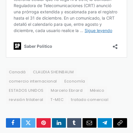
Canadá
CLAUDIA SHEINBAUM
comercio internacional
Economía
ESTADOS UNIDOS
Marcelo Ebrard
México
revisión trilateral
T-MEC
tratado comercial
Facebook
Twitter
Pinterest
LinkedIn
Tumblr
Email
Telegram
Copy