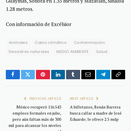
Guaymas, Sonora en 1.35 metros y Mazatlán, Sinaloa
1.28 metros.
Con información de Excélsior
Animales
Cabio climático
Contaminación
Desastres naturales
MEDIO AMBIENTE
Salud
Facebook
Twitter
Pinterest
LinkedIn
Tumblr
Email
Telegram
Copy
Link
PREVIOUS ARTICLE
NEXT ARTICLE
México recuperó 116.543
A billetazos, Renán Barrera
empleos formales en julio,
busca callar a madre de José
pero aún faltan más de 300
Eduardo; le ofrece 2.5 mdp
mil para alcanzar los niveles