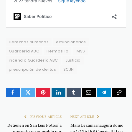
Derechos humanos
exfuncionarios
Guardería ABC
Hermosillo
IMSS
incendio Guardería ABC
Justicia
prescripción de delitos
SCJN
Facebook
Twitter
Pinterest
LinkedIn
Tumblr
Email
Telegram
Copy
Link
PREVIOUS ARTICLE
NEXT ARTICLE
Detienen en San Luis Potosí a
Mara Lezama inaugura domo
presunto responsable por
en CONALEP Cancún III tras