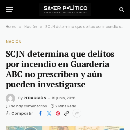
Home
Nación
SCJN determina que delitos por incendio en Guardería ABC no prescriben y aún pueden investigarse
»
»
NACIÓN
SCJN determina que delitos
por incendio en Guardería
ABC no prescriben y aún
pueden investigarse
By
REDACCIÓN
19 junio, 2026
No hay comentarios
2 Mins Read
Compartir