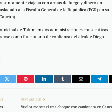
resuntamente viajaba con armas de fuego y dinero en
rasladado a la Fiscalía General de la República (FGR) en su
(Cancún).
nicipal de Tulum en dos administraciones consecutivas
ándose como funcionario de confianza del alcalde Diego
ook
Twitter
Pinterest
LinkedIn
Tumblr
Email
Telegr
LE
NEXT ARTICLE
os
Vuelca mototaxi tras choque con camioneta en Canc