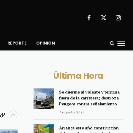
Facebook
X
Instagr
(Twitter)
REPORTE
OPINIÓN
Última Hora
Se duerme al volante y termina
fuera de la carretera; destroza
Peugeot contra señalamiento
7 agosto, 2026
Arranca este año construcción