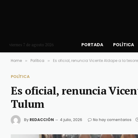
PORTADA
POLÍTICA
viernes 7 de agosto 2026
Home
Política
Es oficial, renuncia Vicente Aldape a la tesor
»
»
POLÍTICA
Es oficial, renuncia Vicen
Tulum
By
REDACCIÓN
4 julio, 2026
No hay comentarios