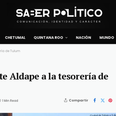
CHETUMAL
QUINTANA ROO
NACIÓN
MUNDO
ería de Tulum
te Aldape a la tesorería de
Compartir
1 Min Read