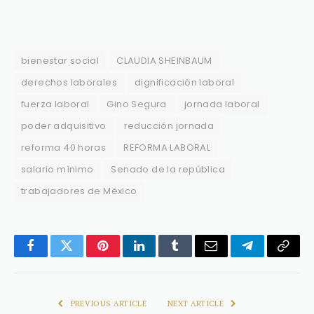
bienestar social
CLAUDIA SHEINBAUM
derechos laborales
dignificación laboral
fuerza laboral
Gino Segura
jornada laboral
poder adquisitivo
reducción jornada
reforma 40 horas
REFORMA LABORAL
salario mínimo
Senado de la república
trabajadores de México
Facebook
Twitter
Pinterest
LinkedIn
Tumblr
Email
Telegram
Copy
Link
PREVIOUS ARTICLE
NEXT ARTICLE