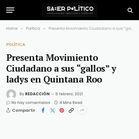
Home
Política
Presenta Movimiento Ciudadano a sus “gallos” y ladys en Quintana Roo
»
»
POLÍTICA
Presenta Movimiento
Ciudadano a sus “gallos” y
ladys en Quintana Roo
By
REDACCIÓN
5 febrero, 2021
No hay comentarios
4 Mins Read
Compartir