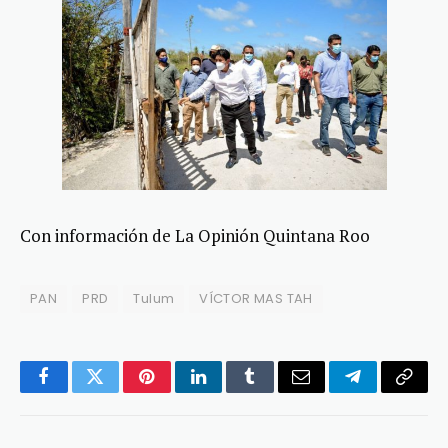
Con información de La Opinión Quintana Roo
PAN
PRD
Tulum
VÍCTOR MAS TAH
Facebook
Twitter
Pinterest
LinkedIn
Tumblr
Email
Telegram
Copy
Link