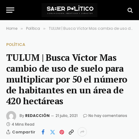
Home
Política
TULUM | Busca Víctor Mas cambio de uso de suelo para multiplicar por 50 el número de habitantes en un área de 420 hectáreas
»
»
POLÍTICA
TULUM | Busca Víctor Mas
cambio de uso de suelo para
multiplicar por 50 el número
de habitantes en un área de
420 hectáreas
By
REDACCIÓN
21 julio, 2021
No hay comentarios
4 Mins Read
Compartir