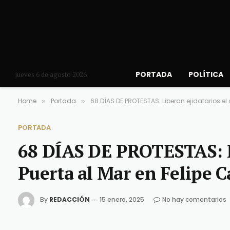
PORTADA
POLÍTICA
jueves 6 de agosto 2026
Home
Portada
68 DÍAS DE PROTESTAS: Liberan ejidatarios el 
»
»
PORTADA
68 DÍAS DE PROTESTAS: L
Puerta al Mar en Felipe C
By
REDACCIÓN
15 enero, 2025
No hay comentarios