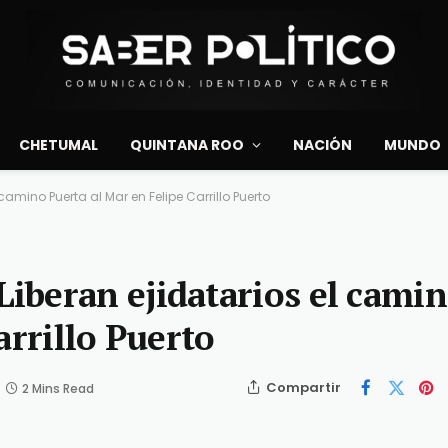
CHETUMAL
QUINTANA ROO
NACIÓN
MUNDO
camino Puerta al Mar en Felipe Carrillo Puerto
iberan ejidatarios el cami
arrillo Puerto
Compartir
2 Mins Read