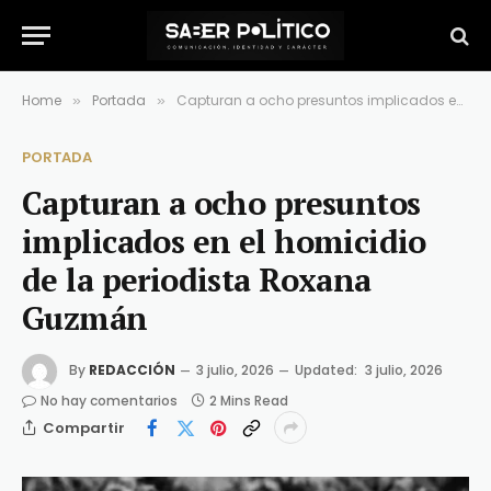
Home
Portada
Capturan a ocho presuntos implicados en el homicidio de la periodista Roxana Guzmán
»
»
PORTADA
Capturan a ocho presuntos
implicados en el homicidio
de la periodista Roxana
Guzmán
By
REDACCIÓN
3 julio, 2026
Updated:
3 julio, 2026
No hay comentarios
2 Mins Read
Compartir