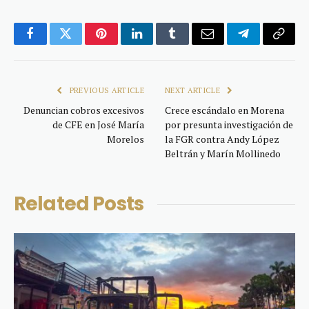
Facebook
Twitter
Pinterest
LinkedIn
Tumblr
Email
Telegram
Copy
Link
PREVIOUS ARTICLE
NEXT ARTICLE
Denuncian cobros excesivos
Crece escándalo en Morena
de CFE en José María
por presunta investigación de
Morelos
la FGR contra Andy López
Beltrán y Marín Mollinedo
Related
Posts